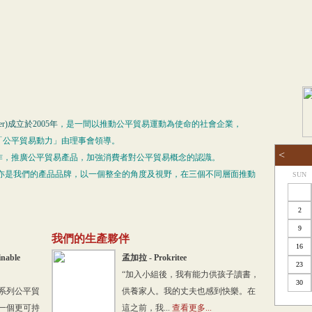
wer)成立於2005年
，是一間以推動公平貿易運動為使命的社會企業，
「公平貿易動力」由理事會領導。
<
作，推廣公平貿易產品，加強消費者對公平貿易概念的認識。
，亦是我們的產品品牌，以一個整全的角度及視野，在三個不同層面推動
SUN
2
9
我們的生產夥伴
16
inable
孟加拉 - Prokritee
23
“加入小組後，我有能力供孩子讀書，
30
系列公平貿
供養家人。我的丈夫也感到快樂。在
一個更可持
這之前，我...
查看更多...