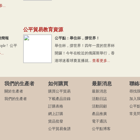
...
公平貿易教育資源
行動簡報
公平點：舉住杯，撐世界！
eople ! 公平
舉住杯，撐世界！四年一度的世界杯
..
開鑼！今年在較近的俄羅斯舉行，香
港球迷看球賽直播就...
查看更多...
我們的生產者
如何購買
最新消息
聯絡
關於生產者
購買公平貿易
最新消息
尋找
我們的生產者
下載產品目錄
活動日誌
加入
訂購表格
活動回顧
公平
網上訂購
產品推廣
常見
貨品批發
電子通訊
公平貿易食譜
公平點博客